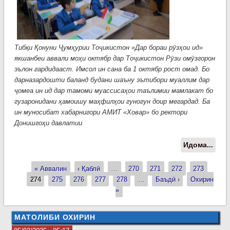
Тибқи Қонуни Ҷумҳурии Тоҷикистон «Дар бораи рӯзҳои ид»
якшанбеи аввали моҳи октябр дар Тоҷикистон Рӯзи омӯзгорон
эълон гардидааст. Имсол ин сана ба 1 октябр рост омад. Бо
дарназардошти баланд будани шаъну эътибори муаллим дар
ҷомеа ин ид дар тамоми муассисаҳои таълимии мамлакат бо
гузаронидани ҳамоишу маҳфилҳои гуногун доир мегардад. Ба
ин муносибат хабарнигори АМИТ «Ховар» бо ректори
Донишгоҳи давлатии
Идома...
о
ҶАҲ
КУН
« Аввалин
‹ Қаблӣ
…
270
271
272
273
Страницы
МУА
274
275
276
277
278
…
Баъдӣ ›
Охирин
Имс
»
Тоҷи
Рӯз
МАТОЛИБИ ОХИРИН
омӯ