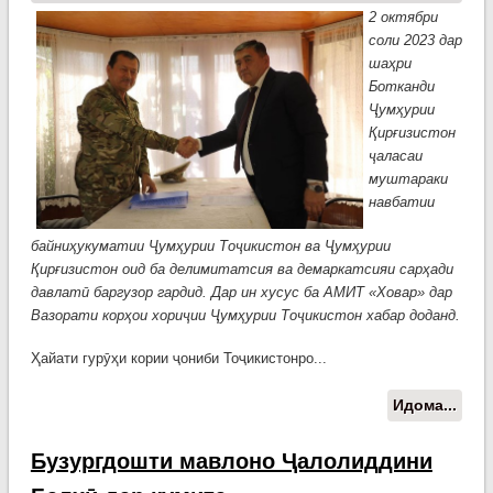
2 октябри
соли 2023 дар
шаҳри
Ботканди
Ҷумҳурии
Қирғизистон
ҷаласаи
муштараки
навбатии
байниҳукуматии Ҷумҳурии Тоҷикистон ва Ҷумҳурии
Қирғизистон оид ба делимитатсия ва демаркатсияи сарҳади
давлатӣ баргузор гардид. Дар ин хусус ба АМИТ «Ховар» дар
Вазорати корҳои хориҷии Ҷумҳурии Тоҷикистон хабар доданд.
Ҳайати гурӯҳи кории ҷониби Тоҷикистонро...
Идома...
о Ҷа
муш
нав
Бузургдошти мавлоно Ҷалолиддини
бай