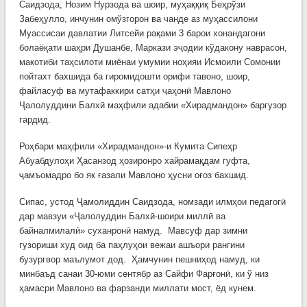
Саидзода, Нозим Нурзода ва шоир, муҳаққиқ Беҳрўзи
Забеҳулло, инчунин омўзгорон ва чанде аз муҳассилони
Муассисаи давлатии Литсейи рақами 3 барои хонандагони
болаёқати шаҳри Душанбе, Маркази эҷодии кўдакону наврасон,
макотиби таҳсилоти миёнаи умумии ноҳияи Исмоили Сомонии
пойтахт бахшида ба гиромидошти орифи тавоно, шоир,
файласуф ва мутафаккири сатҳи ҷаҳонӣ Мавлоно
Ҷалолуддини Балхӣ маҳфили адабии «Хирадмандон» баргузор
гардид.
Роҳбари маҳфили «Хирадмандон»-и Кумита Сипеҳр
Абуабдулоҳи Ҳасанзод ҳозиронро хайрамақдам гуфта,
ҷамъомадро бо як ғазали Мавлоно ҳусни оғоз бахшид.
Сипас, устод Ҷамолиддин Саидзода, номзади илмҳои педагогӣ
дар мавзуи «Ҷалолуддин Балхӣ-шоири миллӣ ва
байналмилалӣ» суханронӣ намуд. Мавсуф дар зимни
гузориши худ оид ба паҳлуҳои вежаи ашъори рангини
бузургвор маълумот дод. Ҳамчунин пешниҳод намуд, ки
минбаъд санаи 30-юми сентябр аз Сайфи Фарғонӣ, ки ў низ
ҳамасри Мавлоно ва фарзанди миллати мост, ёд кунем.