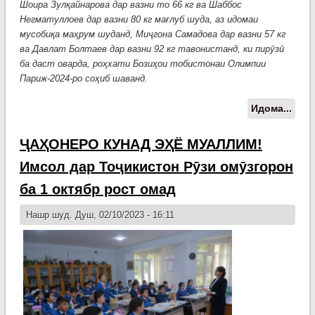
Шоира Зулқайнарова дар вазни то 66 кг ва Шаббос
Негматуллоев дар вазни 80 кг мағлуб шуда, аз идомаи
мусобиқа маҳрум шуданд, Миҷгона Самадова дар вазни 57 кг
ва Давлат Болтаев дар вазни 92 кг тавонистанд, ки пирӯзӣ
ба даст оварда, роҳхати Бозиҳои тобистонаи Олимпии
Париж-2024-ро соҳиб шаванд.
Идома...
о М
ВАР
Миҷ
ҶАҲОНЕРО КУНАД ЭҲЁ МУАЛЛИМ!
Сам
Имсол дар Тоҷикистон Рӯзи омӯзгорон
ва Д
Бол
ба 1 октябр рост омад
соҳ
роҳ
Нашр шуд. Душ, 02/10/2023 - 16:11
Боз
тоб
оли
Пар
шуд