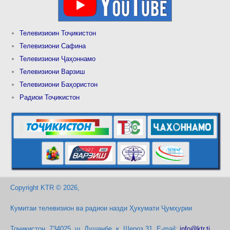
Телевизиоин Тоҷикистон
Телевизиони Сафина
Телевизиони Ҷаҳоннамо
Телевизиони Варзиш
Телевизиони Баҳористон
Радиои Тоҷикистон
Copyright KTR © 2026,
Кумитаи телевизион ва радиои назди Ҳукумати Ҷумҳурии
Тоҷикистон, 734025, ш. Душанбе, к. Шероз 31. E-mail:
info@ktr.tj