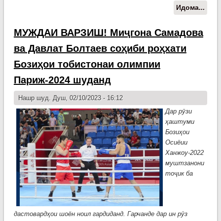
Идома...
о
Буз
мав
МУЖДАИ ВАРЗИШ! Миҷгона Самадова
Ҷал
ва Давлат Болтаев соҳиби роҳхати
Бал
куми
Бозиҳои тобистонаи олимпии
Париж-2024 шуданд
Нашр шуд. Душ, 02/10/2023 - 16:12
Дар рӯзи
ҳаштуми
Бозиҳои
Осиёии
Ханжоу-2022
муштзанони
тоҷик ба
дастовардҳои шоён ноил гардиданд. Гарчанде дар ин рӯз