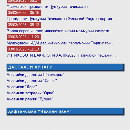
05/03/2025 - 05:17
ба 1
Фармонҳои Президенти Ҷумҳурии Тоҷикистон
рост
05/03/2025 - 05:16
Президенти Ҷумҳурии Тоҷикистон Эмомалӣ Раҳмон дар ма...
05/03/2025 - 05:13
Эълон барои ишғоли мансабҳои холии маъмурии хизмати...
03/03/2025 - 11:20
Мушоҳидони ИДМ дар интихоботи парлумонии Тоҷикистон...
03/03/2025 - 11:13
ИНТИХОБОТИ ВАКИЛОНИ ХАЛҚ-2025. Натиҷаҳои пешакии...
ДАСТАҲОИ ҲУНАРӢ
Ансамбли давлатии"Шашмақом"
Ансамбли давлатии "Фалак"
Ансамбли "Дарё"
Ансамбли эстрадии "Ориё"
Ансамбли рақсии "Гулрез"
Ҳафтаномаи "Ҷаҳони паём"