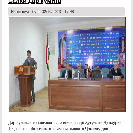
Балхӣ дар кумита
Тоҷи
Қирғ
Нашр шуд. Душ, 02/10/2023 - 17:48
оид 
дел
ва
дем
сар
дав
барг
Дар Кумитаи телевизион ва радиои назди Ҳукумати Ҷумҳурии
Тоҷикистон бо ширкати олимони шинохта Ҷамолиддин