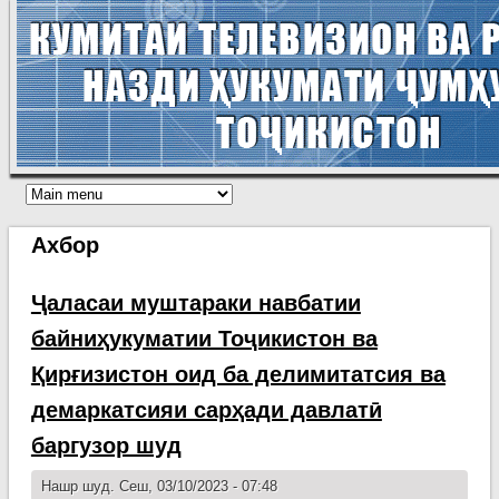
Ахбор
Ҷаласаи муштараки навбатии
байниҳукуматии Тоҷикистон ва
Қирғизистон оид ба делимитатсия ва
демаркатсияи сарҳади давлатӣ
баргузор шуд
Нашр шуд. Сеш, 03/10/2023 - 07:48