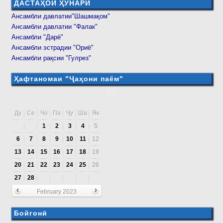
ДАСТАҲОИ ҲУНАРӢ
Ансамбли давлатии"Шашмақом"
Ансамбли давлатии "Фалак"
Ансамбли "Дарё"
Ансамбли эстрадии "Ориё"
Ансамбли рақсии "Гулрез"
Ҳафтаномаи "Ҷаҳони паём"
Ду
Се
Чо
Па
Ҷу
Ша
Як
1
2
3
4
5
6
7
8
9
10
11
12
13
14
15
16
17
18
19
20
21
22
23
24
25
26
27
28
February 2023
Бойгонӣ