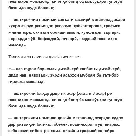
пешниҳод менамояд, ки онҳо бояд ба мавзӯъҳои гуногун
бахшида шуда бошанд;
— иштирокчии номинаи санъати тасвирӣ метавонад асари
худро аз рӯи равияҳои рассомӣ, ҳайкалтарошӣ, графика,
миниатюра, санъати ороиши амалӣ, кулолгарӣ, заргарӣ,
коркарди чӯб, бофандагӣ, гаҷкорӣ, наққошӣ пешниҳод
намояд»
.
Талаботи ба номинаи дизайн чунин аст:
«— дар иҷрои барномаи дизайнерӣ касбияти дизайнерӣ,
диди нав, навоварӣ, эҷоди асарҳои мубрам ба эътибор
гирифта мешавад;
— иштирокчӣ ба ҳар давр як асар (ҳамагӣ 3 асар)-ро
пешниҳод менамояд, ки онҳо бояд ба мавзӯъҳои гуногун
бахшида шуда бошанд;
— иштирокчии номинаи дизайн метавонад асарҳои худро
дар равияҳои батика, гобелен, кошинкорӣ, мӯд, витраж,
зебосозии либос, реклама, дизайни графикӣ ва ғайра