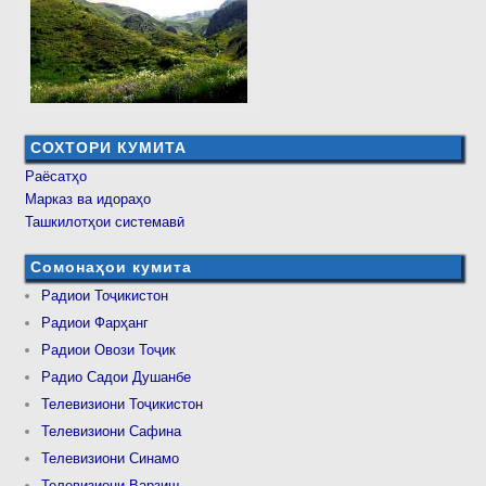
СОХТОРИ КУМИТА
Раёсатҳо
Марказ ва идораҳо
Ташкилотҳои системавӣ
Сомонаҳои кумита
Радиои Тоҷикистон
Радиои Фарҳанг
Радиои Овози Тоҷик
Радио Садои Душанбе
Телевизиони Тоҷикистон
Телевизиони Сафина
Телевизиони Синамо
Телевизиони Варзиш