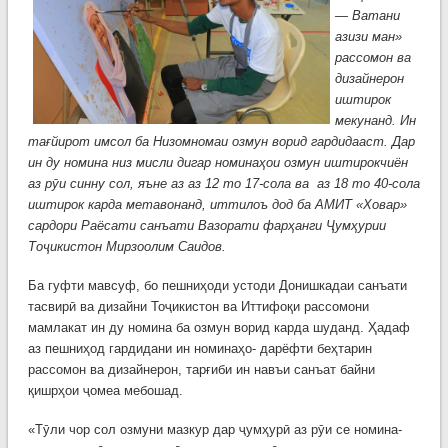
— Ватани
азизи ман»
рассомон ва
дизайнерон
иштирок
мекунанд. Ин
тағйирот имсол ба Низомномаи озмун ворид гардидааст. Дар
ин ду номина низ мисли дигар номинаҳои озмун иштирокчиён
аз рӯи синну сол, яъне аз аз 12 то 17-сола ва аз 18 то 40-сола
иштирок карда метавонанд, иттилоъ дод ба АМИТ «Ховар»
сардори Раёсати санъати Вазорати фарҳанги Ҷумҳурии
Тоҷикистон Мирзоолим Саидов.
Ба гуфти мавсуф, бо пешниҳоди устоди Донишкадаи санъати
тасвирӣ ва дизайни Тоҷикистон ва Иттифоқи рассомони
мамлакат ин ду номина ба озмун ворид карда шуданд. Ҳадаф
аз пешниҳод гардидани ин номинаҳо- дарёфти беҳтарин
рассомон ва дизайнерон, тарғиби ин навъи санъат байни
қишрҳои ҷомеа мебошад.
«Тӯли чор сол озмуни мазкур дар ҷумҳурӣ аз рӯи се номина-