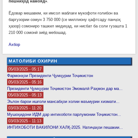
пешниҳод намояд»
.
Ёдовар мешавем, ки имсол маблағи мукофоти ғолибон ва
баргузории озмун 3 750 000 (се миллиону ҳафтсаду панҷоҳ
ҳазор) сомониро ташкил медиҳад, ки нисбат ба соли гузашта 1
210 000 сомонӣ зиёд мебошад.
Ахбор
МАТОЛИБИ ОХИРИН
05/03/2025 - 05:17
Фармонҳои Президенти Ҷумҳурии Тоҷикистон
05/03/2025 - 05:16
Президенти Ҷумҳурии Тоҷикистон Эмомалӣ Раҳмон дар ма...
05/03/2025 - 05:13
Эълон барои ишғоли мансабҳои холии маъмурии хизмати...
03/03/2025 - 11:20
Мушоҳидони ИДМ дар интихоботи парлумонии Тоҷикистон...
03/03/2025 - 11:13
ИНТИХОБОТИ ВАКИЛОНИ ХАЛҚ-2025. Натиҷаҳои пешакии...