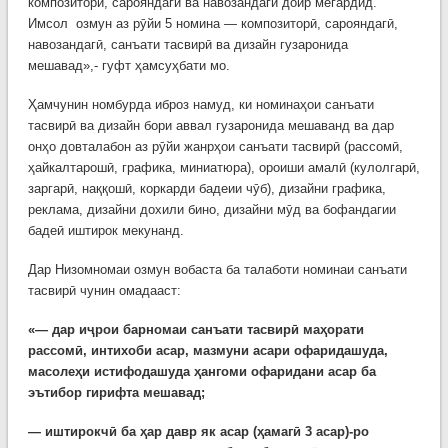
композиторӣ, сарояндагӣ ва навозандагӣ доир мегардид.
Имсол озмун аз рӯйи 5 номина — композиторӣ, сарояндагӣ,
навозандагӣ, санъати тасвирӣ ва дизайн гузаронида
мешавад»,- гуфт ҳамсуҳбати мо.
Ҳамчунин номбурда иброз намуд, ки номинаҳои санъати
тасвирӣ ва дизайн бори аввал гузаронида мешаванд ва дар
онҳо довталабон аз рӯйи жанрҳои санъати тасвирӣ (рассомӣ,
ҳайкалтарошӣ, графика, миниатюра), ороиши амалӣ (кулолгарӣ,
заргарӣ, наққошӣ, коркарди бадеии чӯб), дизайни графика,
реклама, дизайни дохили бино, дизайни мӯд ва бофандагии
бадеӣ иштирок мекунанд.
Дар Низомномаи озмун вобаста ба талаботи номинаи санъати
тасвирӣ чунин омадааст:
«— дар иҷрои барномаи санъати тасвирӣ маҳорати
рассомӣ, интихоби асар, мазмуни асари офаридашуда,
масолеҳи истифодашуда ҳангоми офаридани асар ба
эътибор гирифта мешавад;
— иштирокчӣ ба ҳар давр як асар (ҳамагӣ 3 асар)-ро