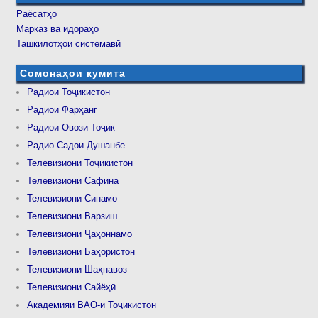
Раёсатҳо
Марказ ва идораҳо
Ташкилотҳои системавӣ
Сомонаҳои кумита
Радиои Тоҷикистон
Радиои Фарҳанг
Радиои Овози Тоҷик
Радио Садои Душанбе
Телевизиони Тоҷикистон
Телевизиони Сафина
Телевизиони Синамо
Телевизиони Варзиш
Телевизиони Ҷаҳоннамо
Телевизиони Баҳористон
Телевизиони Шаҳнавоз
Телевизиони Сайёҳӣ
Академияи ВАО-и Тоҷикистон