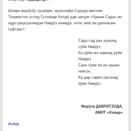
Шоири маҳбубу хушбаён, муаллифи Суруди миллии
Тоҷикистон устод Гулназар Келдӣ дар шеъри «Ҷашни Сада» ин
идро раҳкушояндаи Наврӯз номида, хеле зебо ва дилнишин
гуфтааст:
Сада сад раҳ кушояд
сӯйи Наврӯз,
Ба рӯйи мо намояд рӯйи
Наврӯз.
Сано гӯям ба ин ҷашни
ниёгон,
Ки дар сармо расонад
бӯйи Наврӯз.
Фирӯза ДАВЛАТЗОДА,
АМИТ «Ховар»
Ахбор