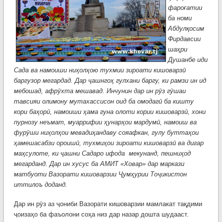
фароғатии
ба номи
Абдулқосим
Фирдавсии
шаҳри
Душанбе иди
Сада ва намоиши ниҳолҳою тухмии зироати кишоварзӣ
баргузор мегардад. Дар ҷашнгоҳ гулхани баргу, ки рамзи ин ид
мебошад, афрӯхта мешавад. Инчунин дар ин рӯз гӯшаи
тавсияи олимону мутахассисон оид ба омодагӣ ба кишту
кори баҳорӣ, намоиши ҳама гуна олоти кории кишоварзӣ, хони
пурнозу неъмат, муаррифии ҳунарҳои мардумӣ, намоиш ва
фурӯши ниҳолҳои мевадиҳандаву сояафкан, гулу буттаҳои
ҳамешасабзи ороишӣ, тухмиҳои зироати кишоварзӣ ва дигар
маҳсулоте, ки ҷашни Садаро ифода мекунанд, пешниҳод
мегарданд. Дар ин хусус ба АМИТ «Ховар» дар маркази
матбуоти Вазорати кишоварзии Ҷумҳурии Тоҷикистон
иттилоъ доданд.
Дар ин рӯз аз ҷониби Вазорати кишоварзии мамлакат тақдими
ҷоизаҳо ба фаъолони соҳа низ дар назар дошта шудааст.