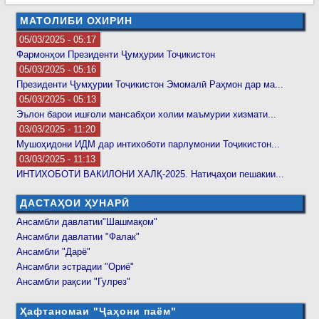
МАТОЛИБИ ОХИРИН
05/03/2025 - 05:17
Фармонҳои Президенти Ҷумҳурии Тоҷикистон
05/03/2025 - 05:16
Президенти Ҷумҳурии Тоҷикистон Эмомалӣ Раҳмон дар ма...
05/03/2025 - 05:13
Эълон барои ишғоли мансабҳои холии маъмурии хизмати...
03/03/2025 - 11:20
Мушоҳидони ИДМ дар интихоботи парлумонии Тоҷикистон...
03/03/2025 - 11:13
ИНТИХОБОТИ ВАКИЛОНИ ХАЛҚ-2025. Натиҷаҳои пешакии...
ДАСТАҲОИ ҲУНАРӢ
Ансамбли давлатии"Шашмақом"
Ансамбли давлатии "Фалак"
Ансамбли "Дарё"
Ансамбли эстрадии "Ориё"
Ансамбли рақсии "Гулрез"
Ҳафтаномаи "Ҷаҳони паём"