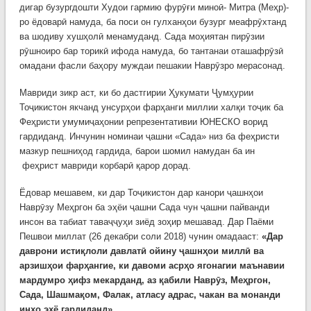
дигар бузургдошти Худои гармию фурӯғи миноӣ- Митра (Меҳр)-
ро ёдоварӣ намуда, ба поси он гулханҳои бузург меафрӯхтанд
ва шодиву хушҳолӣ менамуданд. Сада моҳиятан пирӯзии
рӯшноиро бар торикӣ ифода намуда, бо тантанаи оташафрӯзӣ
омадани фасли баҳору муждаи пешакии Наврӯзро мерасонад.
Мавриди зикр аст, ки бо дастгирии Ҳукумати Ҷумҳурии
Тоҷикистон якчанд унсурҳои фарҳанги миллии халқи тоҷик ба
Феҳристи умумиҷаҳонии репрезентативии ЮНЕСКО ворид
гардиданд. Инчунин номинаи ҷашни «Сада» низ ба феҳристи
мазкур пешниҳод гардида, барои шомил намудан ба ин
феҳрист мавриди корбарӣ қарор дорад.
Ёдовар мешавем, ки дар Тоҷикистон дар канори ҷашнҳои
Наврӯзу Меҳргон ба эҳёи ҷашни Сада чун ҷашни пайванди
инсон ва табиат таваҷҷуҳи зиёд зоҳир мешавад. Дар Паёми
Пешвои миллат (26 декабри соли 2018) чунин омадааст:
«Дар
даврони истиқлоли давлатӣ ойину ҷашнҳои миллӣ ва
арзишҳои фарҳангие, ки давоми асрҳо ягонагии маънавии
мардумро ҳифз мекарданд, аз қабили Наврӯз, Меҳргон,
Сада, Шашмақом, Фалак, атласу адрас, чакан ва монанди
инҳо эҳё гардиданд».