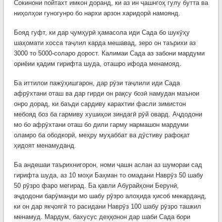
Сокинони пойтахт имкон доранд, ки аз ин ҷашнгоҳ гулу бутта ва
ниҳолҳои гуногунро бо нархи арзон харидорӣ намоянд.
Бояд гуфт, ки дар ҷумҳурӣ ҳамасола иди Сада бо шукӯҳу
шаҳомати хосса таҷлил карда мешавад, зеро он таърихи аз
3000 то 5000-соларо дорост. Калимаи Сада аз забони мардуми
ориёии қадим гирифта шуда, оташро ифода менамояд.
Ба иттилои пажӯҳишгарон, дар рӯзи таҷлили иди Сада
афрӯхтани оташ ва дар гирди он рақсу бозӣ намудан маънои
онро дорад, ки баъди сардиву карахтии фасли зимистон
мебояд боз ба гармиву хушиҳои зиндагӣ рӯй овард. Аҷдодони
мо бо афрӯхтани оташ бо дили гарму нармашон мардуми
оламро ба ободкорӣ, меҳру муҳаббат ва дӯстиву рафоқат
ҳидоят менамуданд.
Ба андешаи таърихнигорон, номи ҷашн аслан аз шумораи сад
гирифта шуда, аз 10 моҳи Баҳман то омадани Наврӯз 50 шабу
50 рӯзро фаро мегирад. Ба қавли Абурайҳони Берунӣ,
аҷдодони барӯманди мо шабу рӯзро алоҳида ҳисоб мекарданд,
ки он дар якҷоягӣ то расидани Наврӯз 100 шабу рӯзро ташкил
менамуд. Мардум, бахусус деҳқонон дар шаби Сада бори