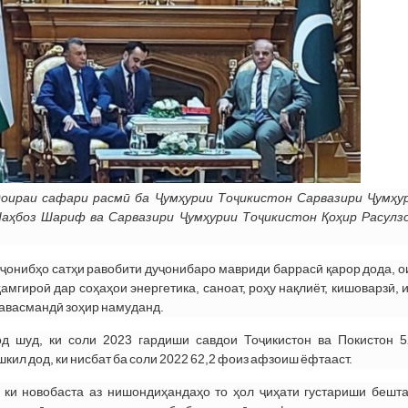
доираи сафари расмӣ ба Ҷумҳурии Тоҷикистон Сарвазири Ҷумҳу
аҳбоз Шариф ва Сарвазири Ҷумҳурии Тоҷикистон Қоҳир Расулз
 ҷонибҳо сатҳи равобити дуҷонибаро мавриди баррасӣ қарор дода, ои
амгироӣ дар соҳаҳои энергетика, саноат, роҳу нақлиёт, кишоварзӣ,
ҳавасмандӣ зоҳир намуданд.
д шуд, ки соли 2023 гардиши савдои Тоҷикистон ва Покистон 
кил дод, ки нисбат ба соли 2022 62,2 фоиз афзоиш ёфтааст.
 ки новобаста аз нишондиҳандаҳо то ҳол ҷиҳати густариши бешт