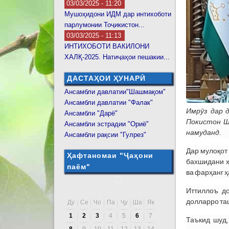
03/03/2025 - 11:20
Мушоҳидони ИДМ дар интихоботи
парлумонии Тоҷикистон...
03/03/2025 - 11:13
ИНТИХОБОТИ ВАКИЛОНИ
ХАЛҚ-2025. Натиҷаҳои пешакии...
ДАСТАҲОИ ҲУНАРӢ
Ансамбли давлатии"Шашмақом"
Ансамбли давлатии "Фалак"
Имрӯз дар 
Ансамбли "Дарё"
Покистон Ш
Ансамбли эстрадии "Ориё"
намуданд.
Ансамбли рақсии "Гулрез"
Дар мулоқот
Ҳафтаномаи "Ҷаҳони
бахшидани ҳ
паём"
ва фарҳанг 
Иттиллоъ до
долларро таш
Ду
Се
Чо
Па
Ҷу
Ша
Як
1
2
3
4
5
6
7
Таъкид шуд,
8
9
10
11
12
13
14