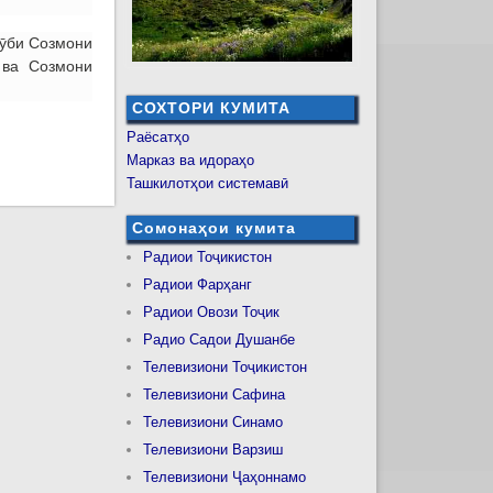
чӯби Созмони
 ва Созмони
СОХТОРИ КУМИТА
Раёсатҳо
Марказ ва идораҳо
Ташкилотҳои системавӣ
Сомонаҳои кумита
Радиои Тоҷикистон
Радиои Фарҳанг
Радиои Овози Тоҷик
Радио Садои Душанбе
Телевизиони Тоҷикистон
Телевизиони Сафина
Телевизиони Синамо
Телевизиони Варзиш
Телевизиони Ҷаҳоннамо