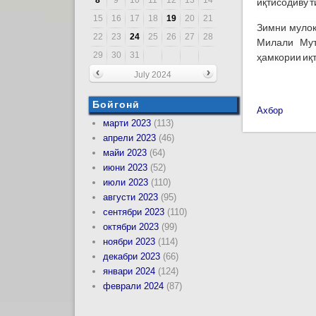
иқтисодиву 
15
16
17
18
19
20
21
Зимни мулоқ
22
23
24
25
26
27
28
Милали Мут
29
30
31
ҳамкории иқ
July 2024
Бойгонӣ
Ахбор
марти 2023
(113)
апрели 2023
(46)
майи 2023
(64)
июни 2023
(52)
июли 2023
(110)
августи 2023
(95)
сентябри 2023
(110)
октябри 2023
(99)
ноябри 2023
(114)
декабри 2023
(66)
январи 2024
(124)
феврали 2024
(87)