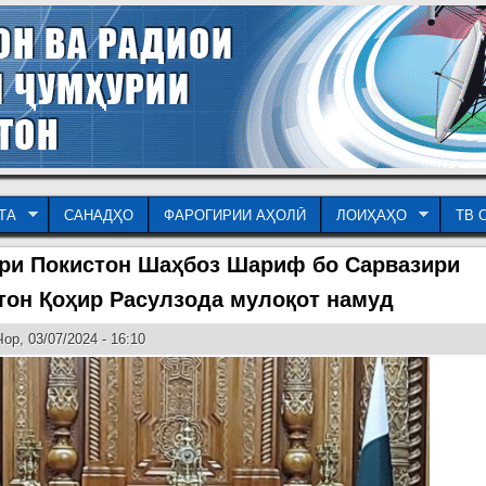
ТА
САНАДҲО
ФАРОГИРИИ АҲОЛӢ
ЛОИҲАҲО
ТВ 
ри Покистон Шаҳбоз Шариф бо Сарвазири
тон Қоҳир Расулзода мулоқот намуд
ор, 03/07/2024 - 16:10