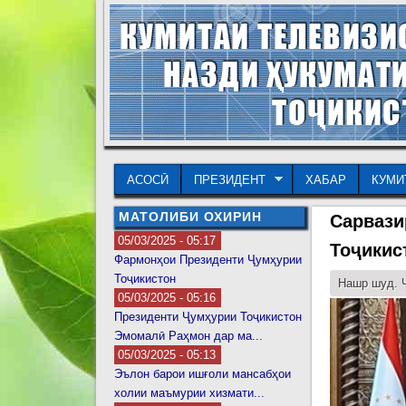
АСОСӢ
ПРЕЗИДЕНТ
ХАБАР
КУМИ
МАТОЛИБИ ОХИРИН
Сарвази
05/03/2025 - 05:17
Тоҷикис
Фармонҳои Президенти Ҷумҳурии
Тоҷикистон
Нашр шуд. Ч
05/03/2025 - 05:16
Президенти Ҷумҳурии Тоҷикистон
Эмомалӣ Раҳмон дар ма...
05/03/2025 - 05:13
Эълон барои ишғоли мансабҳои
холии маъмурии хизмати...