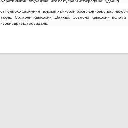
тиҷоратӣ имкониятҳои дуҷониба ба пуррагӣ истифода нашудаанд.
от ҷонибҳо ҳамчунин таҳкими ҳамкории бисёрҷонибаро дар чаҳор
таҳид, Созмони ҳамкории Шанхай, Созмони ҳамкории исломӣ
тисодӣ зарур шумориданд.