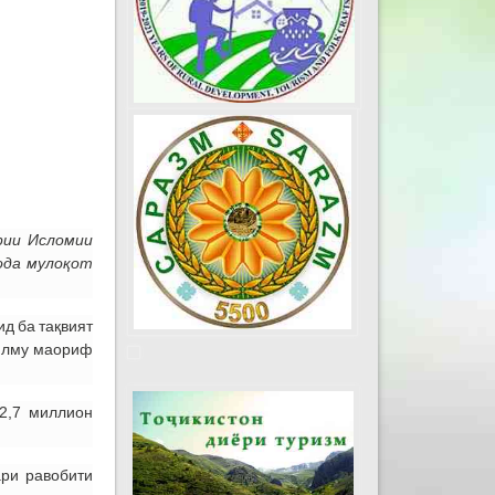
рии Исломии
ода мулоқот
д ба тақвият
 илму маориф
52,7 миллион
ари равобити