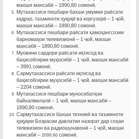
маоши мансабӣ – 1890,80 сомонӣ.
Мутахассиси пешбари бахши умумии раёсати
кадрҳо, таъминоти ҳуқуқӣ ва коргузорӣ – 1 ҷой,
маоши мансабӣ – 1890,80 сомонӣ.
Мутахассиси пешбари раёсати ҳамоҳангсозии
барномаҳои телевизионӣ – 1 ҷой, маоши
мансабӣ – 1890,80 сомонӣ.
Муовини сардори раёсати иқтисод ва
баҳисобгирии муҳосибӣ – 1 ҷой, маоши мансабӣ
– 3991 сомонӣ.
Сармутахассиси раёсати иқтисод ва
баҳисобгирии муҳосибӣ – 1 ҷой, маоши мансабӣ
– 2204 сомонӣ.
Мутахассиси пешбари муносибатҳои
байналмилалӣ – 1 ҷой, маоши мансабӣ –
1890,80 сомонӣ.
Сармутахассиси бахши техникӣ ва таъминоти
ҳуқуқии Бозрасии давлатии назорат дар соҳаи
телевизион ва радиошунавонӣ – 1 ҷой, маоши
мансабӣ –
сомонӣ.
2099,60