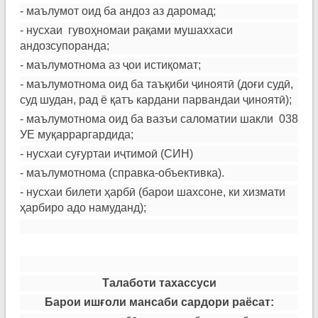
- маълумот оид ба андоз аз даромад;
- нусхаи гувоҳномаи рақами мушаххаси
андозсупоранда;
- маълумотнома аз ҷои истиқомат;
- маълумотнома оид ба таъқиби ҷиноятӣ (доғи судӣ,
суд шудан, рад ё қатъ кардани парвандаи ҷиноятӣ);
- маълумотнома оид ба вазъи саломатии шакли 038
УЕ муқарраргардида;
- нусхаи суғуртаи иҷтимоӣ (СИН)
- маълумотнома (справка-объективка).
- нусхаи билети ҳарбӣ (барои шахсоне, ки хизмати
ҳарбиро адо намуданд);
Талаботи тахассуси
Барои иш
ғ
оли
мансаби сардори раёсат: