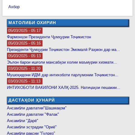
Ахбор
МАТОЛИБИ ОХИРИН
05/03/2025 - 05:17
Фармонҳои Президенти Ҷумҳурии Тоҷикистон
05/03/2025 - 05:16
Президенти Ҷумҳурии Тоҷикистон Эмомалӣ Раҳмон дар ма...
05/03/2025 - 05:13
Эълон барои ишғоли мансабҳои холии маъмурии хизмати...
03/03/2025 - 11:20
Мушоҳидони ИДМ дар интихоботи парлумонии Тоҷикистон...
03/03/2025 - 11:13
ИНТИХОБОТИ ВАКИЛОНИ ХАЛҚ-2025. Натиҷаҳои пешакии...
ДАСТАҲОИ ҲУНАРӢ
Ансамбли давлатии"Шашмақом"
Ансамбли давлатии "Фалак"
Ансамбли "Дарё"
Ансамбли эстрадии "Ориё"
Ансамбли рақсии "Гулрез"