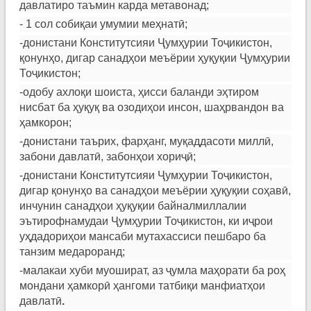
давлатиро таъмин карда метавонад;
- 1 сол собиқаи умумии меҳнатӣ;
-донистани Конститутсияи Ҷумҳурии Тоҷикистон,
қонунҳо, дигар санадҳои меъёрии ҳуқуқии Ҷумҳурии
Тоҷикистон;
-одобу ахлоқи шоиста, ҳисси баланди эҳтиром
нисбат ба ҳуқуқ ва озодиҳои инсон, шаҳрвандон ва
ҳамкорон;
-донистани таърих, фарҳанг, муқаддасоти миллӣ,
забони давлатӣ, забонҳои хориҷӣ;
-донистани Конститутсияи Ҷумҳурии Тоҷикистон,
дигар қонунҳо ва санадҳои меъёрии ҳуқуқии соҳавӣ,
инчунин санадҳои ҳуқуқии байналмиллалии
эътирофнамудаи Ҷумҳурии Тоҷикистон, ки иҷрои
уҳдадориҳои мансаби мутахассиси пешбаро ба
танзим медароранд;
-малакаи хуби муошират, аз ҷумла маҳорати ба роҳ
мондани ҳамкорӣ ҳангоми татбиқи манфиатҳои
давлатӣ
.