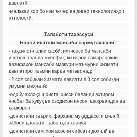
давлатӣ.
-малакаи кор бо компютер ва дигар технологияҳои
иттилоотӣ;
Талаботи тахассуси
Барои иш
ғ
оли
мансаби сармутахассис:
- таҳсилоти олии касбӣ, ихтисоси ба мансаби
ишғолшаванда мувофиқ, ки иҷрои самаранокии
вазифаҳои мансаби мазкури маъмурии хизмати
давлатиро таъмин карда метавонад;
- 2 сол собиқаи хизмати давлатӣ ё 3 сол собиқаи
умумии меҳнатӣ;
-одобу ахлоқи шоиста, ҳисси баланди эҳтиром
нисбат ба ҳуқуқ ва озодиҳои инсон, шаҳрвандон ва
ҳамкорон;
-донистани таърих, фарҳанг, муқаддасоти миллӣ,
забони давлатӣ, забонҳои хориҷӣ;
-донистани самтҳои асосии сиёсати дохилӣ ва