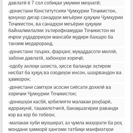
давлатӣ ё 7 сол собиқаи умумии меҳнатӣ;
-донистани Конститутсияи Ҷумҳурии Тоҷикистон,
қонунҳо дигар санадҳои меъёрии ҳуқуқии Ҷумҳурии
Тоҷикистон, ва санадҳои меъёрии ҳуқуқии
байналмилалии эътирофнамудаи Тоҷикистон ки
иҷрои уҳдадориҳои мансаби мудири бахшро ба
танзим медароранд.
-донистани таърих, фарҳанг, муқаддасоти миллӣ,
забони давлатӣ, забонҳои хориҷӣ;
-одобу ахлоқи шоиста, ҳисси баланди эҳтиром
нисбат ба ҳуқуқ ва озодиҳои инсон, шаҳрвандон ва
ҳамкорон;
-донистани самтҳои асосии сиёсати дохилӣ ва
хориҷии Ҷумҳурии Тоҷикистон;
-донишҳои касбӣ, қобилияти малакаи роҳбарӣ,
идоракунӣ, ташкилотчигӣ, банақшагирии раванди
кор ва кор бо тобеон;
-малакаи хуби муошират, аз ҷумла маҳорати ба роҳ
мондани ҳамкорӣ ҳангоми татбиқи манфиатҳои