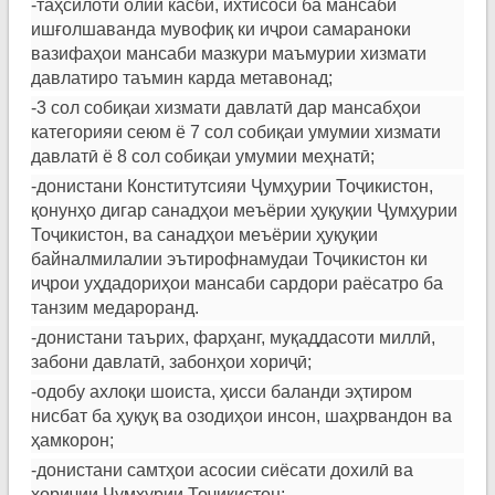
-таҳсилоти олии касбӣ, ихтисоси ба мансаби
ишғолшаванда мувофиқ ки иҷрои самараноки
вазифаҳои мансаби мазкури маъмурии хизмати
давлатиро таъмин карда метавонад;
-3 сол собиқаи хизмати давлатӣ дар мансабҳои
категорияи сеюм ё 7 сол собиқаи умумии хизмати
давлатӣ ё 8 сол собиқаи умумии меҳнатӣ;
-донистани Конститутсияи Ҷумҳурии Тоҷикистон,
қонунҳо дигар санадҳои меъёрии ҳуқуқии Ҷумҳурии
Тоҷикистон, ва санадҳои меъёрии ҳуқуқии
байналмилалии эътирофнамудаи Тоҷикистон ки
иҷрои уҳдадориҳои мансаби сардори раёсатро ба
танзим медароранд.
-донистани таърих, фарҳанг, муқаддасоти миллӣ,
забони давлатӣ, забонҳои хориҷӣ;
-одобу ахлоқи шоиста, ҳисси баланди эҳтиром
нисбат ба ҳуқуқ ва озодиҳои инсон, шаҳрвандон ва
ҳамкорон;
-донистани самтҳои асосии сиёсати дохилӣ ва
хориҷии Ҷумҳурии Тоҷикистон;