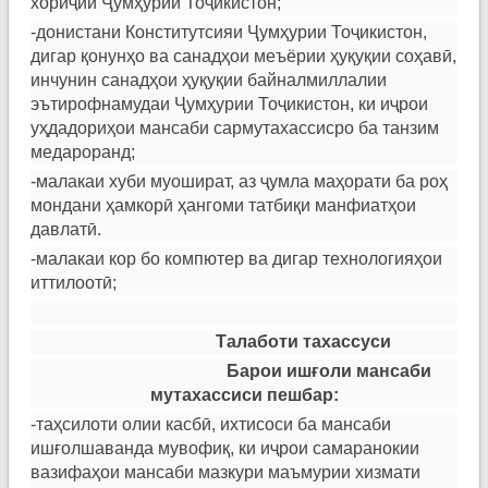
хориҷии Ҷумҳурии Тоҷикистон;
-донистани Конститутсияи Ҷумҳурии Тоҷикистон,
дигар қонунҳо ва санадҳои меъёрии ҳуқуқии соҳавӣ,
инчунин санадҳои ҳуқуқии байналмиллалии
эътирофнамудаи Ҷумҳурии Тоҷикистон, ки иҷрои
уҳдадориҳои мансаби сармутахассисро ба танзим
медароранд;
-малакаи хуби муошират, аз ҷумла маҳорати ба роҳ
мондани ҳамкорӣ ҳангоми татбиқи манфиатҳои
давлатӣ.
-малакаи кор бо компютер ва дигар технологияҳои
иттилоотӣ;
Талаботи тахассуси
Барои иш
ғ
оли
мансаби
мутахассиси пешбар:
-таҳсилоти олии касбӣ, ихтисоси ба мансаби
ишғолшаванда мувофиқ, ки иҷрои самаранокии
вазифаҳои мансаби мазкури маъмурии хизмати