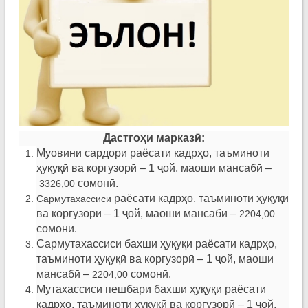
Дастго
ҳ
и марказ
ӣ
:
Муовини сардори раёсати кадрҳо, таъминоти
ҳуқуқӣ ва коргузорӣ – 1 ҷой, маоши мансабӣ –
сомонӣ.
3326,00
раёсати кадрҳо, таъминоти ҳуқуқӣ
Сармутахассиси
ва коргузорӣ –
1 ҷой, маоши мансабӣ –
2204,00
сомонӣ.
Сармутахассиси
бахши ҳуқуқи раёсати кадрҳо,
таъминоти ҳуқуқӣ ва коргузорӣ – 1 ҷой, маоши
мансабӣ –
сомонӣ.
2204,00
Мутахассиси пешбари бахши ҳуқуқи раёсати
кадрҳо, таъминоти ҳуқуқӣ ва коргузорӣ – 1 ҷой,