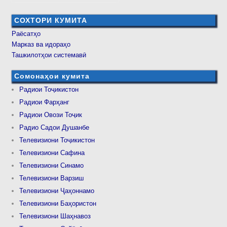
СОХТОРИ КУМИТА
Раёсатҳо
Марказ ва идораҳо
Ташкилотҳои системавӣ
Сомонаҳои кумита
Радиои Тоҷикистон
Радиои Фарҳанг
Радиои Овози Тоҷик
Радио Садои Душанбе
Телевизиони Тоҷикистон
Телевизиони Сафина
Телевизиони Синамо
Телевизиони Варзиш
Телевизиони Ҷаҳоннамо
Телевизиони Баҳористон
Телевизиони Шаҳнавоз