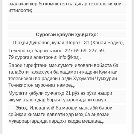
-малакаи кор бо компютер ва дигар технологияҳои
иттилоотӣ;
Суро
ғ
аи
қ
абули
ҳ
у
ҷҷ
ат
ҳ
о:
Шаҳри Душанбе, кӯчаи Шероз - 31 (Хонаи Радио),
Телефонҳо барои тамос: 227-65-69, 227-59-
79
суроғаи
электронӣ:
info@ktr.tj
.
Барои гирифтани маълумоти иловагӣ вобаста ба
талаботи тахассуси ба хадамоти кадрии Кумитаи
телевизион ва радиои назди Ҳукумати Ҷумҳурии
Тоҷикистон муроҷиат намоед.
Муҳлати қабули ҳуҷҷатҳо 21 рӯз аз рӯзи нашри
якуми эълон дар бораи гузаронидани озмун.
Эзо
ҳ
:
Иловапулӣ ба маоши мансабӣ барои
собиқаи хизмати давлатӣ ҳар моҳ ба андозаи
муқарраргардида пардохт карда мешавад.