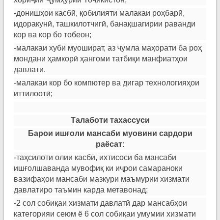
-донишҳои касбӣ, қобилияти малакаи роҳбарӣ,
идоракунӣ, ташкилотчигӣ, банақшагирии раванди
кор ва кор бо тобеон;
-малакаи хуби муошират, аз ҷумла маҳорати ба роҳ
мондани ҳамкорӣ ҳангоми татбиқи манфиатҳои
давлатӣ.
-малакаи кор бо компютер ва дигар технологияҳои
иттилоотӣ;
Талаботи тахассуси
Барои иш
ғ
оли
мансаби муовини сардори
раёсат:
-таҳсилоти олии касбӣ, ихтисоси ба мансаби
ишғолшаванда мувофиқ ки иҷрои самараноки
вазифаҳои мансаби мазкури маъмурии хизмати
давлатиро таъмин карда метавонад;
-2 сол собиқаи хизмати давлатӣ дар мансабҳои
категорияи сеюм ё 6 сол собиқаи умумии хизмати