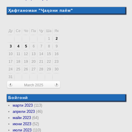
Ҳафтаномаи "Ҷаҳони паём"
Ду
Се
Чо
Па
Ҷу
Ша
Як
1
2
3
4
5
6
7
8
9
10
11
12
13
14
15
16
17
18
19
20
21
22
23
24
25
26
27
28
29
30
31
March 2025
Бойгонӣ
марти 2023
(113)
апрели 2023
(46)
майи 2023
(64)
июни 2023
(52)
июли 2023
(110)