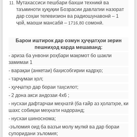
Мутахассиси пешбари бахши техникӣ ва
таъминоти ҳуқуқии Бозрасии давлатии назорат
дар соҳаи телевизион ва радиошунавонӣ – 1
ҷой, маоши мансабӣ –
сомонӣ.
1716,80
Барои иштирок дар озмун ҳуҷҷатҳои зерин
пешниҳод карда мешаванд:
- ариза ба унвони роҳбари мақомот бо шакли
замимаи 1
- варақаи (анкетаи) баҳисобгирии кадрҳо;
- тарҷумаи ҳол;
- ҳуҷҷатҳо дар бораи таҳсилот;
- 2 дона акси андозаи 4х6 ;
- нусхаи дафтарчаи меҳнатӣ (ба ғайр аз ҳолатҳое, ки
шахс собиқаи меҳнати надоранд;
- нусхаи шиноснома;
-эъломия оид ба вазъи молу мулкӣ ва дар бораи
супоридани эъломия;