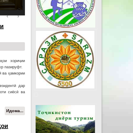
ии
ҳои хориҷии
ур пазируфт.
ӣ ва ҳамкории
езидентӣ дар
оти сиёсӣ ва
Идома...
о Мулоқоти Эмомалӣ Раҳмон бо
вазири корҳои хориҷии Афғонистон
ҳои