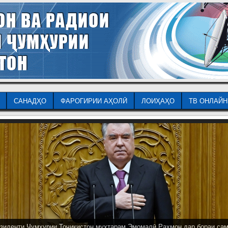
САНАДҲО
ФАРОГИРИИ АҲОЛӢ
ЛОИҲАҲО
ТВ ОНЛАЙН
зиденти Ҷумҳурии Тоҷикистон муҳтарам Эмомалӣ Раҳмон дар бораи са