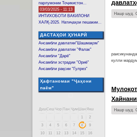
давлатҳ
парлумонии Тоҷикистон...
03/03/2025 - 11:13
Нашр шуд. С
ИНТИХОБОТИ ВАКИЛОНИ
ХАЛҚ-2025. Натиҷаҳои пешакии...
ДАСТАҲОИ ҲУНАРӢ
Ансамбли давлатии"Шашмақом"
Ансамбли давлатии "Фалак"
раисикунанд
Ансамбли "Дарё"
кулли мардум
Ансамбли эстрадии "Ориё"
Ансамбли рақсии "Гулрез"
Ҳафтаномаи "Ҷаҳони
паём"
Мулоқот
Хайнани
Душ
Сеш
Чор
Пан
Ҷум
Шан
Якш
Нашр шуд. С
1
2
3
4
5
6
7
8
9
10
11
12
13
14
15
16