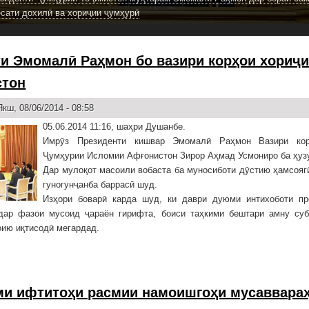
ёсати дохилӣ ва хориҷии ҷумҳурӣ
и Эмомалӣ Раҳмон бо вазири корҳои хориҷ
стон
кш, 08/06/2014 - 08:58
05.06.2014 11:16, шаҳри Душанбе.
Имрӯз Президенти кишвар Эмомалӣ Раҳмон Вазири кор
Ҷумҳурии Исломии Афғонистон Зирор Аҳмад Усмониро ба ҳуз
Дар мулоқот масоили вобаста ба муносиботи дӯстию ҳамсояг
гуногунҷанба баррасӣ шуд.
Изҳори боварӣ карда шуд, ки даври дуюми интихоботи пр
дар фазои мусоид ҷараён гирифта, боиси таҳкими бештари амну суб
ию иқтисодӣ мегардад.
и ифтитоҳи расмии намоишгоҳи мусаввара