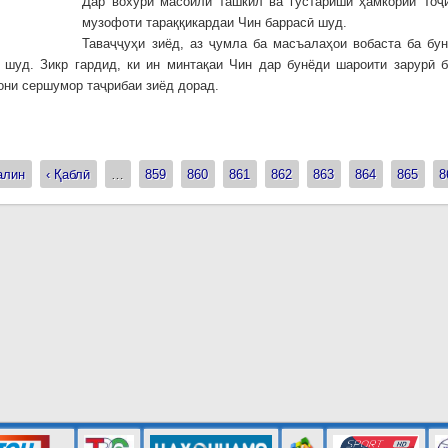
Дар вохӯрӣ масоили ташкил ва густариши ҳамкории Тоҷи
музофоти тараққикардаи Чин баррасӣ шуд.
Таваҷҷуҳи зиёд, аз ҷумла ба масъалаҳои вобаста ба бу
 шуд. Зикр гардид, ки ин минтақаи Чин дар бунёди шароити зарурӣ 
они сершумор таҷрибаи зиёд дорад.
алин
‹ Қаблӣ
…
859
860
861
862
863
864
865
8
ицы