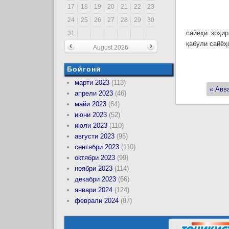
17
18
19
20
21
22
23
24
25
26
27
28
29
30
сайёҳӣ зоҳир
31
қабули сайёҳ
August 2026
Бойгонӣ
марти 2023
(113)
« Авв
Стран
апрели 2023
(46)
майи 2023
(64)
июни 2023
(52)
июли 2023
(110)
августи 2023
(95)
сентябри 2023
(110)
октябри 2023
(99)
ноябри 2023
(114)
декабри 2023
(66)
январи 2024
(124)
феврали 2024
(87)