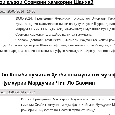
ои аъзои Созмони ҳамкории Шанхай
еш, 20/05/2014 - 16:06
19.05.2014. Президенти Ҷумҳурии Тоҷикистон Эмомалӣ Раҳ
Кумита оид ба масъалаҳои сиёсӣ ва ҳуқуқӣ, узви Шӯрои давл
Мардумии Чин Мин Ҷен Чжу намоишгоҳи мусаввараҳои дав
Созмони ҳамкории Шанхайро ифтитоҳ намуданд.
Сарвари давлати Тоҷикистон Эмомалӣ Раҳмон ба ҳайси роҳ
а дар Созмони ҳамкории Шанхай ифтитоҳи ин намоишгоҳи бошукӯҳро б
и кишварҳои аъзои ин созмони бонуфузи минтақавӣ табрику таҳният гуф
 бо Котиби кумитаи Ҳизби коммунисти музо
 Ҷумҳурии Мардумии Чин Ло Баомин
еш, 20/05/2014 - 15:57
Имрӯз Президенти Ҷумҳурии Тоҷикистон Эмомалӣ Раҳм
кумитаи Ҳизби коммунисти музофоти Хайнани Ҷумҳурии М
роҳбари ин музофот Ло Баомин мулоқот намуд.