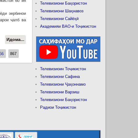
кистон бо ин
Телевизиони Баҳористон
Телевизиони Шаҳнавоз
нёди зербинои
Телевизиони Сайёҳӣ
барои ҷалб ва
Академияи ВАО-и Тоҷикистон
Идома...
о Мулоқот бо Котиби кумитаи Ҳизби
коммунисти музофоти Хайнани
Ҷумҳурии Мардумии Чин Ло Баомин
66
867
Телевизиоин Тоҷикистон
Телевизиони Сафина
Телевизиони Ҷаҳоннамо
Телевизиони Варзиш
Телевизиони Баҳористон
Радиои Тоҷикистон