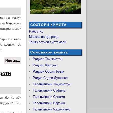
мон бо Раиси
атии Ҷумҳурии
СОХТОРИ КУМИТА
латҳои аъзои
Раёсатҳо
Марказ ва идораҳо
бари кишвари
Ташкилотҳои системавӣ
а ҳозирин ва
т.
Сомонаҳои кумита
Радиои Тоҷикистон
Идома...
о Маросими ифтитоҳи расмии
Радиои Фарҳанг
намоишгоҳи мусаввараҳои
давлатҳои аъзои Созмони ҳамкории
Радиои Овози Тоҷик
фоти
Шанхай
Радио Садои Душанбе
Телевизиони Тоҷикистон
Телевизиони Сафина
Телевизиони Синамо
он бо Котиби
ардумии Чин,
Телевизиони Варзиш
Телевизиони Ҷаҳоннамо