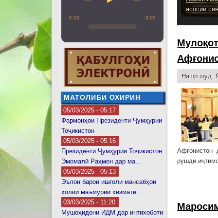
асосии си
0:00
0:00
Мулоқот
Афғони
Нашр шуд. Я
МАТОЛИБИ ОХИРИН
05/03/2025 - 05:17
Фармонҳои Президенти Ҷумҳурии
Тоҷикистон
05/03/2025 - 05:16
Афғонистон 
Президенти Ҷумҳурии Тоҷикистон
рушди иҷтимо
Эмомалӣ Раҳмон дар ма...
05/03/2025 - 05:13
Эълон барои ишғоли мансабҳои
холии маъмурии хизмати...
03/03/2025 - 11:20
Маросим
Мушоҳидони ИДМ дар интихоботи