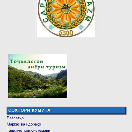
СОХТОРИ КУМИТА
Раёсатҳо
Марказ ва идораҳо
Ташкилотҳои системавӣ