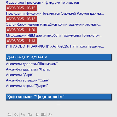
Фармонҳои Президенти Ҷумҳурии Тоҷикистон
05/03/2025 - 05:16
Президенти Ҷумҳурии Тоҷикистон Эмомалӣ Раҳмон дар ма...
05/03/2025 - 05:13
Эълон барои ишғоли мансабҳои холии маъмурии хизмати...
03/03/2025 - 11:20
Мушоҳидони ИДМ дар интихоботи парлумонии Тоҷикистон...
03/03/2025 - 11:13
ИНТИХОБОТИ ВАКИЛОНИ ХАЛҚ-2025. Натиҷаҳои пешакии...
ДАСТАҲОИ ҲУНАРӢ
Ансамбли давлатии"Шашмақом"
Ансамбли давлатии "Фалак"
Ансамбли "Дарё"
Ансамбли эстрадии "Ориё"
Ансамбли рақсии "Гулрез"
Ҳафтаномаи "Ҷаҳони паём"
Ду
Се
Чо
Па
Ҷу
Ша
Як