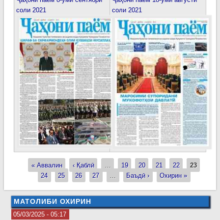
соли 2021
соли 2021
« Аввалин
‹ Қаблӣ
…
19
20
21
22
23
Страницы
24
25
26
27
…
Баъдӣ ›
Охирин »
МАТОЛИБИ ОХИРИН
05/03/2025 - 05:17