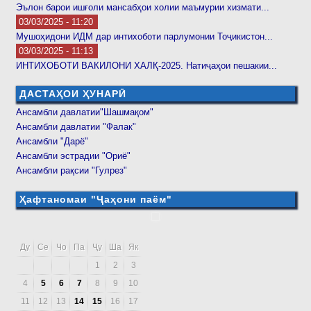
Эълон барои ишғоли мансабҳои холии маъмурии хизмати...
03/03/2025 - 11:20
Мушоҳидони ИДМ дар интихоботи парлумонии Тоҷикистон...
03/03/2025 - 11:13
ИНТИХОБОТИ ВАКИЛОНИ ХАЛҚ-2025. Натиҷаҳои пешакии...
ДАСТАҲОИ ҲУНАРӢ
Ансамбли давлатии"Шашмақом"
Ансамбли давлатии "Фалак"
Ансамбли "Дарё"
Ансамбли эстрадии "Ориё"
Ансамбли рақсии "Гулрез"
Ҳафтаномаи "Ҷаҳони паём"
Ду
Се
Чо
Па
Ҷу
Ша
Як
1
2
3
4
5
6
7
8
9
10
11
12
13
14
15
16
17