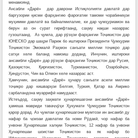
менамоянд.
Ансабли «Дарё» дар даврони Истиқлолияти давлатӣ дар
баргузории қисми фарҳангию фароғатии тамоми чорабиниҳои
муҳимми давлатӣ ва байналмилалие, ки дар ҷумҳуриамон ва
берун аз он сурат гирифтаанд, саҳму нақши назаррас
гузоштаанд. Аз ҷумла, дар рӯзҳои фарҳангии Тоҷикистон дар
ЮНЕСКО дар шаҳри Париж бо иштироки Президенти Ҷумҳурии
Тоҷикистон Эмомалӣ Раҳмон санъати миллии тоҷикро дар
сатҳи хеле баланд намоиш доданд. Инчунин, иштироки
ансамбли «Дарё» дар рӯзҳои фарҳангии Тоҷикистон дар Русия,
Қазоқистон, Қирғизистон, Туркманистон, Озарбойҷон,
Ҳиндустон, Чин ва Олмон хеле назаррас аст.
Ҳамчунин, ансамбли «Дарё» ҳунару санъати асили миллии
тоҷикро дар кишварҳои Белгия, Туркия, Қатар ва Амрико
сарбаландона муаррифӣ намудааст.
Истеъдод, саҳму заҳмати ҳунарпешагони ансамбли «Дарё»
ҳамеша мавриди таваҷҷӯҳи Ҳукумати Ҷумҳурии Тоҷикистон
қарор дорад. Аз ҷумлаи ҳунарпешагони мумтози ин ансамбл ду
нафар ба ҷоизаи давлатии ба номи Рӯдакӣ, чор нафар ба
унвони Ҳунарпешаи халқии Тоҷикистон, 12 нафар ба унвони
Ҳунарпешаи шоистаи Тоҷикистон ва як нафар бо