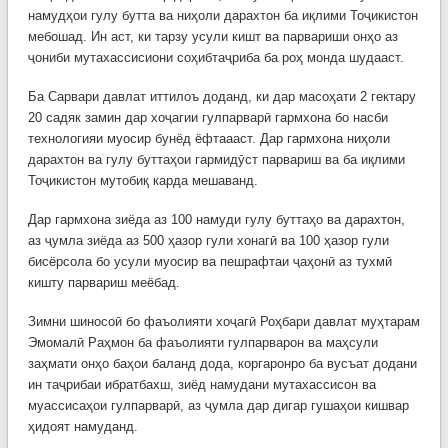
намудҳои гулу бутта ва ниҳоли дарахтон ба иқлими Тоҷикистон
мебошад. Ин аст, ки тарзу усули кишт ва парвариши онҳо аз
ҷониби мутахассисиони соҳибтаҷриба ба роҳ монда шудааст.
Ба Сарвари давлат иттилоъ доданд, ки дар масоҳати 2 гектару
20 садяк замин дар хоҷагии гулпарварӣ гармхона бо насби
технологияи муосир бунёд ёфтаааст. Дар гармхона ниҳоли
дарахтон ва гулу буттаҳои гармидӯст парвариш ва ба иқлими
Тоҷикистон мутобиқ карда мешаванд.
Дар гармхона зиёда аз 100 намуди гулу буттаҳо ва дарахтон,
аз ҷумла зиёда аз 500 ҳазор гули хонагӣ ва 100 ҳазор гули
бисёрсола бо усули муосир ва пешрафтаи ҷаҳонӣ аз тухмӣ
кишту парвариш меёбад.
Зимни шиносоӣ бо фаъолияти хоҷагӣ Роҳбари давлат муҳтарам
Эмомалӣ Раҳмон ба фаъолияти гулпарварон ва маҳсули
заҳмати онҳо баҳои баланд дода, коргаронро ба вусъат додани
ин таҷрибаи ибратбахш, зиёд намудани мутахассисон ва
муассисаҳои гулпарварӣ, аз ҷумла дар дигар гушаҳои кишвар
ҳидоят намуданд.