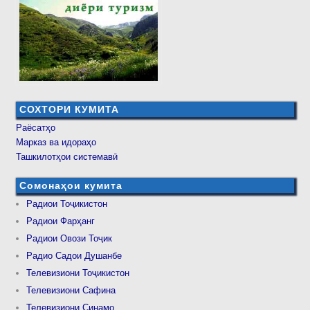
СОХТОРИ КУМИТА
Раёсатҳо
Марказ ва идораҳо
Ташкилотҳои системавӣ
Сомонаҳои кумита
Радиои Тоҷикистон
Радиои Фарҳанг
Радиои Овози Тоҷик
Радио Садои Душанбе
Телевизиони Тоҷикистон
Телевизиони Сафина
Телевизиони Синамо