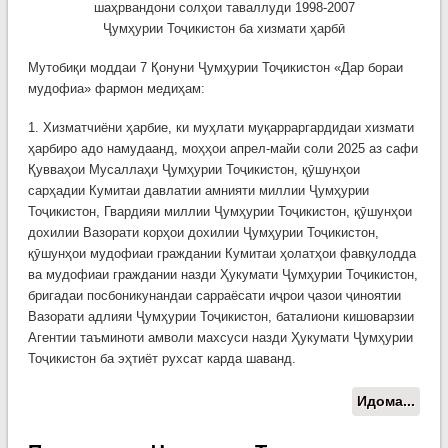
шаҳрвандони солҳои таваллуди 1998-2007
Ҷумҳурии Тоҷикистон ба хизмати ҳарбӣ
Мутобиқи моддаи 7 Қонуни Ҷумҳурии Тоҷикистон «Дар бораи
мудофиа» фармон медиҳам:
1. Хизматчиёни ҳарбие, ки муҳлати муқарраргардидаи хизмати
ҳарбиро адо намудаанд, моҳҳои апрел-майи соли 2025 аз сафи
Қувваҳои Мусаллаҳи Ҷумҳурии Тоҷикистон, қӯшунҳои
сарҳадии Кумитаи давлатии амнияти миллии Ҷумҳурии
Тоҷикистон, Гвардияи миллии Ҷумҳурии Тоҷикистон, қӯшунҳои
дохилии Вазорати корҳои дохилии Ҷумҳурии Тоҷикистон,
қӯшунҳои мудофиаи граждании Кумитаи ҳолатҳои фавқулодда
ва мудофиаи граждании назди Ҳукумати Ҷумҳурии Тоҷикистон,
бригадаи посбоникунандаи сарраёсати иҷрои ҷазои ҷиноятии
Вазорати адлияи Ҷумҳурии Тоҷикистон, баталиони кишоварзии
Агентии таъминоти амволи махсуси назди Ҳукумати Ҷумҳурии
Тоҷикистон ба эҳтиёт рухсат карда шаванд.
Идома...
о Ф
Пре
Ҷум