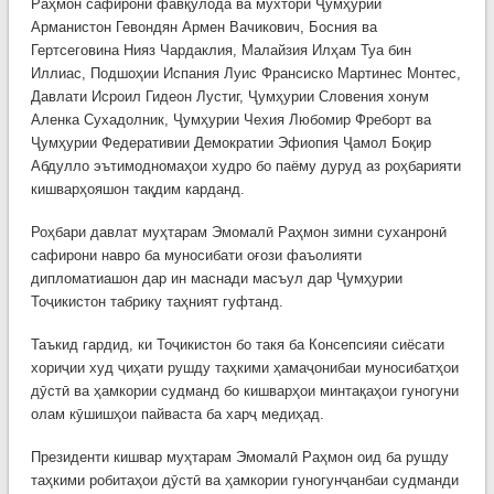
Раҳмон сафирони фавқулода ва мухтори Ҷумҳурии
Арманистон Гевондян Армен Вачикович, Босния ва
Гертсеговина Нияз Чардаклия, Малайзия Илҳам Туа бин
Иллиас, Подшоҳии Испания Луис Франсиско Мартинес Монтес,
Давлати Исроил Гидеон Лустиг, Ҷумҳурии Словения хонум
Аленка Сухадолник, Ҷумҳурии Чехия Любомир Фреборт ва
Ҷумҳурии Федеративии Демократии Эфиопия Ҷамол Боқир
Абдулло эътимодномаҳои худро бо паёму дуруд аз роҳбарияти
кишварҳояшон тақдим карданд.
Роҳбари давлат муҳтарам Эмомалӣ Раҳмон зимни суханронӣ
сафирони навро ба муносибати оғози фаъолияти
дипломатиашон дар ин маснади масъул дар Ҷумҳурии
Тоҷикистон табрику таҳният гуфтанд.
Таъкид гардид, ки Тоҷикистон бо такя ба Консепсияи сиёсати
хориҷии худ ҷиҳати рушду таҳкими ҳамаҷонибаи муносибатҳои
дӯстӣ ва ҳамкории судманд бо кишварҳои минтақаҳои гуногуни
олам кӯшишҳои пайваста ба харҷ медиҳад.
Президенти кишвар муҳтарам Эмомалӣ Раҳмон оид ба рушду
таҳкими робитаҳои дӯстӣ ва ҳамкории гуногунҷанбаи судманди