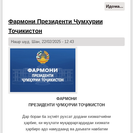
Идома...
о П
мил
Эмо
Фармони Президенти Ҷумҳурии
Раҳм
Тоҷикистон
пар
«Ки
Нашр шуд. Шан, 22/02/2025 - 12:43
сабз
нам
ФАРМОНИ
ПРЕЗИДЕНТИ ҶУМҲУРИИ ТОҶИКИСТОН
Дар бораи ба эҳтиёт рухсат додани хизматчиёни
ҳарбие, ки муҳлати муқарраргардидаи хизмати
ҳарбиро адо намудаанд ва даъвати навбатии