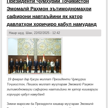
Президенти Ҷумҳурии Тоҷикистон
Тоҷи
Эмомалӣ Раҳмон эътимодномаҳои
сафирони навтаъйини як қатор
давлатҳои хориҷиро қабул намуданд
Нашр шуд. Шан, 22/02/2025 - 12:42
19 феврал дар Қасри миллат Президенти Ҷумҳурии
Тоҷикистон, Пешвои миллат муҳтарам Эмомалӣ Раҳмон
эътимодномаҳои сафирони навтаъйини як қатор кишварҳои
хориҷиро қабул намуданд.
Зимни маросим ба Президенти кишвар муҳтарам Эмомалӣ