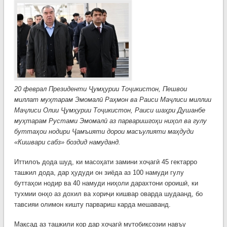
ҳарб
мун
32-с
таъ
Қув
Мус
20 феврал Президенти Ҷумҳурии Тоҷикистон, Пешвои
миллат муҳтарам Эмомалӣ Раҳмон ва Раиси Маҷлиси миллии
Маҷлиси Олии Ҷумҳурии Тоҷикистон, Раиси шаҳри Душанбе
муҳтарам Рустами Эмомалӣ аз парваришгоҳи ниҳол ва гулу
буттаҳои нодири Ҷамъияти дорои масъулияти маҳдуди
«Кишвари сабз» боздид намуданд.
Иттилоъ дода шуд, ки масоҳати замини хоҷагӣ 45 гектарро
ташкил дода, дар ҳудуди он зиёда аз 100 намуди гулу
буттаҳои нодир ва 40 намуди ниҳоли дарахтони ороишӣ, ки
тухмии онҳо аз дохил ва хориҷи кишвар оварда шудаанд, бо
тавсияи олимон кишту парвариш карда мешаванд.
Мақсад аз ташкили кор дар хоҷагӣ мутобиқсозии навъу