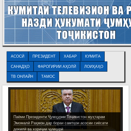
АСОСӢ
ПРЕЗИДЕНТ
ХАБАР
КУМИТА
САНАДҲО
ФАРОГИРИИ АҲОЛӢ
ЛОИҲАҲО
ТВ ОНЛАЙН
ТАМОС
Паёми Президенти Ҷумҳурии Тоҷикистон муҳтарам
Эмомалӣ Раҳмон дар бораи самтҳои асосии сиёсати
дохилӣ ва хориҷии ҷумҳурӣ