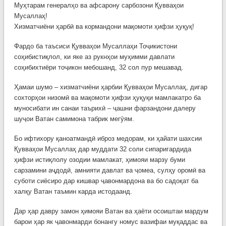
Муҳтарам генералҳо ва афсарону сарбозони Қувваҳои
Мусаллаҳ!
Хизматчиёни ҳарбӣ ва кормандони мақомоти ҳифзи ҳуқуқ!
Фардо ба таъсиси Қувваҳои Мусаллаҳи Тоҷикистони
соҳибистиқлол, ки яке аз рукнҳои муҳимми давлати
соҳибихтиёри тоҷикон мебошанд, 32 сол пур мешавад.
Ҳамаи шумо – хизматчиёни ҳарбии Қувваҳои Мусаллаҳ, дигар
сохторҳои низомӣ ва мақомоти ҳифзи ҳуқуқи мамлакатро ба
муносибати ин санаи таърихӣ – ҷашни фарзандони далеру
шуҷои Ватан самимона табрик мегӯям.
Бо ифтихору қаноатмандӣ иброз медорам, ки ҳайати шахсии
Қувваҳои Мусаллаҳ дар муддати 32 соли сипаригардида
ҳифзи истиқлолу озодии мамлакат, ҳимояи марзу буми
сарзамини аҷдодӣ, амнияти давлат ва ҷомеа, сулҳу оромӣ ва
суботи сиёсиро дар кишвар ҷавонмардона ва бо садоқат ба
халқу Ватан таъмин карда истодаанд.
Дар ҳар давру замон ҳимояи Ватан ва ҳаёти осоиштаи мардум
барои ҳар як ҷавонмарди бонангу номус вазифаи муқаддас ва