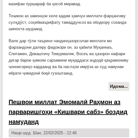
вазифаи пуршараф ба ҳисоб меравад.
Тоҷикон аз замонҳои хеле қадим ҳамчун миллати фарҳангиву
сулҳдӯст, соҳибмаърифату тамаддунсоз ва ободкору созанда
шинохта шудаанд.
Вале дар тӯли таърихи чандинҳазорсолаи миллати мо
фарзандони далеру фидокори он, аз қабили Муқаннаъ,
Спитамен, Деваштичу Темурмалик, Восеъ ва ҳазорон нафари
дигар барои ҳимояи сарзамини муқаддаси аҷдодӣ қаҳрамониву
ҷоннисориҳо кардаанд ва ба наслҳои имрӯза аз худ намунаи
ибрати ҷовидонӣ боқӣ гузоштаанд.
Идома...
о
Сух
Пре
Пешвои миллат Эмомалӣ Раҳмон аз
Ҷум
парваришгоҳи «Кишвари сабз» боздид
Тоҷи
муҳ
намуданд
Эмо
Раҳм
Нашр шуд. Шан, 22/02/2025 - 12:46
Пар