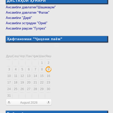
ДАСТАҲОИ ҲУНАРӢ
Ансамбли давлатии"Шашмақом"
Ансамбли давлатии "Фалак"
Ансамбли "Дарё"
Ансамбли эстрадии "Ориё"
Ансамбли рақсии "Гулрез"
Ҳафтаномаи "Ҷаҳони паём"
Душ
Сеш
Чор
Пан
Ҷум
Шан
Якш
1
2
3
4
5
6
7
8
9
10
11
12
13
14
15
16
17
18
19
20
21
22
23
24
25
26
27
28
29
30
31
August 2026