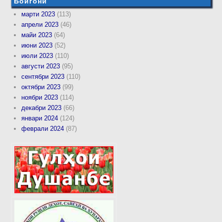
Бойгонӣ
марти 2023
(113)
апрели 2023
(46)
майи 2023
(64)
июни 2023
(52)
июли 2023
(110)
августи 2023
(95)
сентябри 2023
(110)
октябри 2023
(99)
ноябри 2023
(114)
декабри 2023
(66)
январи 2024
(124)
феврали 2024
(87)