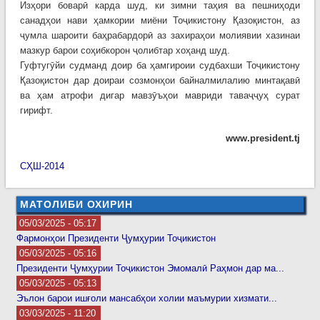
Изҳори боварӣ карда шуд, ки зимни таҳия ва пешниҳоди
санадҳои нави ҳамкории миёни Тоҷикистону Қазоқистон, аз
ҷумла шароити баҳрабардорӣ аз захираҳои молиявии хазинаи
мазкур барои соҳибкорон ҷолибтар хоҳанд шуд.
Гуфтугӯйи судманд доир ба ҳамгироии судбахши Тоҷикистону
Қазоқистон дар доираи созмонҳои байналмилалию минтақавӣ
ва ҳам атрофи дигар мавзӯъҳои мавриди таваҷҷуҳ сурат
гирифт.
www.president.tj
СҲШ-2014
МАТОЛИБИ ОХИРИН
05/03/2025 - 05:17
Фармонҳои Президенти Ҷумҳурии Тоҷикистон
05/03/2025 - 05:16
Президенти Ҷумҳурии Тоҷикистон Эмомалӣ Раҳмон дар ма...
05/03/2025 - 05:13
Эълон барои ишғоли мансабҳои холии маъмурии хизмати...
03/03/2025 - 11:20