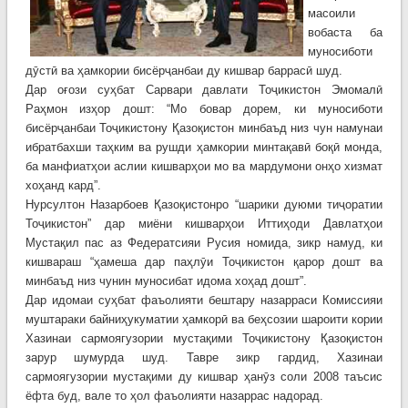
масоили
вобаста ба
муносиботи
дӯстӣ ва ҳамкории бисёрҷанбаи ду кишвар баррасӣ шуд.
Дар оғози суҳбат Сарвари давлати Тоҷикистон Эмомалӣ
Раҳмон изҳор дошт: “Мо бовар дорем, ки муносиботи
бисёрҷанбаи Тоҷикистону Қазоқистон минбаъд низ чун намунаи
ибратбахши таҳким ва рушди ҳамкории минтақавӣ боқӣ монда,
ба манфиатҳои аслии кишварҳои мо ва мардумони онҳо хизмат
хоҳанд кард”.
Нурсултон Назарбоев Қазоқистонро “шарики дуюми тиҷоратии
Тоҷикистон” дар миёни кишварҳои Иттиҳоди Давлатҳои
Мустақил пас аз Федератсияи Русия номида, зикр намуд, ки
кишвараш “ҳамеша дар паҳлӯи Тоҷикистон қарор дошт ва
минбаъд низ чунин муносибат идома хоҳад дошт”.
Дар идомаи суҳбат фаъолияти бештару назарраси Комиссияи
муштараки байниҳукуматии ҳамкорӣ ва беҳсозии шароити кории
Хазинаи сармоягузории мустақими Тоҷикистону Қазоқистон
зарур шумурда шуд. Тавре зикр гардид, Хазинаи
сармоягузории мустақими ду кишвар ҳанӯз соли 2008 таъсис
ёфта буд, вале то ҳол фаъолияти назаррас надорад.