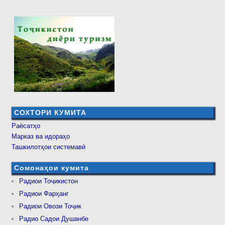
СОХТОРИ КУМИТА
Раёсатҳо
Марказ ва идораҳо
Ташкилотҳои системавӣ
Сомонаҳои кумита
Радиои Тоҷикистон
Радиои Фарҳанг
Радиои Овози Тоҷик
Радио Садои Душанбе