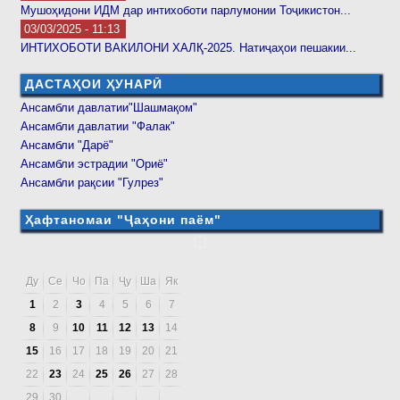
Мушоҳидони ИДМ дар интихоботи парлумонии Тоҷикистон...
03/03/2025 - 11:13
ИНТИХОБОТИ ВАКИЛОНИ ХАЛҚ-2025. Натиҷаҳои пешакии...
ДАСТАҲОИ ҲУНАРӢ
Ансамбли давлатии"Шашмақом"
Ансамбли давлатии "Фалак"
Ансамбли "Дарё"
Ансамбли эстрадии "Ориё"
Ансамбли рақсии "Гулрез"
Ҳафтаномаи "Ҷаҳони паём"
Ду
Се
Чо
Па
Ҷу
Ша
Як
1
2
3
4
5
6
7
8
9
10
11
12
13
14
15
16
17
18
19
20
21
22
23
24
25
26
27
28
29
30